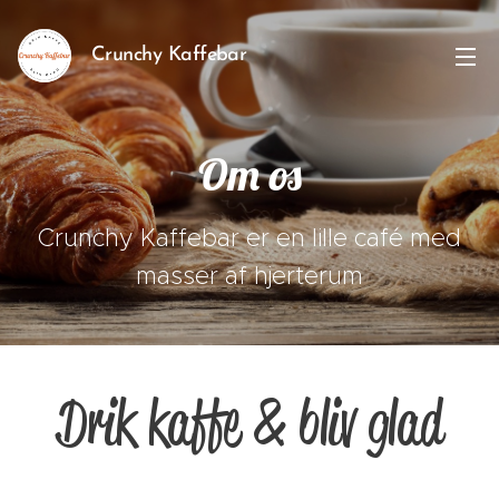
Crunchy Kaffebar
Om os
Crunchy Kaffebar er en lille café med
masser af hjerterum
Drik kaffe & bliv glad